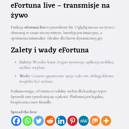
eFortuna live – transmisje na
żywo
Funkcja
efortuna live
to prawdziwy hit. Oglądaj mecze na żywo i
obstawiaj w czasie rzeczywistym. Interfejs jest intuicyjny, a
opóźnienia minimalne. Idealne dla fanów dynamicznej gry.
Zalety i wady eFortuna
Zalety:
Wysokie kursy, bogate promocje, aplikacja mobilna,
szybkie wypłaty.
Wady:
Czasem ograniczone opcje cash-out, obsługa klienta
mogłaby być szybsza.
Podsumowując, eFortuna to solidny wybór dla każdego typer.
Sprawdź sam i przekonaj się o jakości. Platforma jest legalna,
bezpieczna i user-friendly.
Spread the love